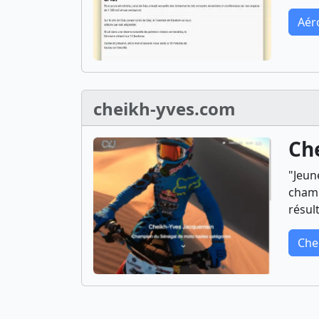
Aér
cheikh-yves.com
Ch
"Jeun
champ
résult
Che