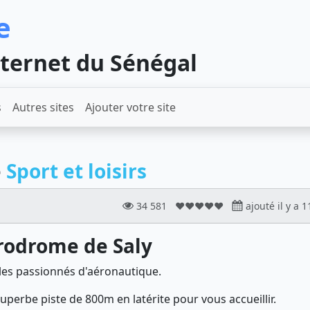
e
nternet du Sénégal
s
Autres sites
Ajouter votre site
e
Sport et loisirs
34 581
❤❤❤❤❤
ajouté il y a 1
rodrome de Saly
les passionnés d'aéronautique.
uperbe piste de 800m en latérite pour vous accueillir.